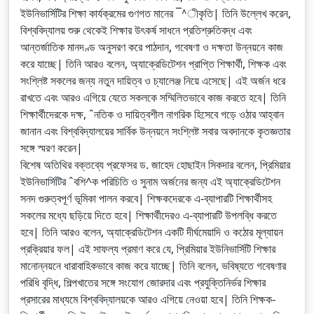
ইউনিভার্সিটির শিক্ষা কার্যক্রমের গুণগত মানের ¯^ীকৃতি| তিনি উল্লেখ করেন,
বিশ্ববিদ্যালয় শুরু থেকেই শিক্ষার উৎকর্ষ সাধনে প্রতিশ্রুতিবদ্ধ এবং
আন্তর্জাতিক মানদণ্ড অনুসরণ করে পাঠদান, গবেষণা ও দক্ষতা উন্নয়নে কাজ
করে যাচ্ছে| তিনি আরও বলেন, অ্যাক্রেডিটেশন প্রাপ্তি শিক্ষার্থী, শিক্ষক এবং
সংশ্লিষ্ট সকলের জন্য নতুন দায়িত্ব ও চ্যালেঞ্জ নিয়ে এসেছে| এই অর্জন ধরে
রাখতে এবং আরও এগিয়ে যেতে সকলকে সম্মিলিতভাবে কাজ করতে হবে| তিনি
শিক্ষার্থীদেরকে দক্ষ, ˆনতিক ও দায়িত্বশীল নাগরিক হিসেবে গড়ে ওঠার আহ্বান
জানান এবং বিশ্ববিদ্যালয়ের সার্বিক উন্নয়নে সংশ্লিষ্ট সবার অবদানকে কৃতজ্ঞতার
সঙ্গে স্মরণ করেন|
বিশেষ অতিথির বক্তব্যে প্রফেসর ড. জাহেদ হোছাইন সিকদার বলেন, প্রিমিয়ার
ইউনিভার্সিটির ˆবশি^ক পরিচিতি ও সুনাম অর্জনের জন্য এই অ্যাক্রেডিটেশন
সনদ গুরুত্বপূর্ণ ভূমিকা পালন করবে| শিক্ষকদেরকে এ-ব্যাপারটি শিক্ষার্থীসহ
সকলের মধ্যে ছড়িয়ে দিতে হবে| শিক্ষার্থীদেরও এ-ব্যাপারটি উপলব্ধি করতে
হবে| তিনি আরও বলেন, অ্যাক্রেডিটেশন একটি দীর্ঘমেয়াদি ও কঠোর মূল্যায়ন
প্রক্রিয়ার ফল| এই সাফল্য প্রমাণ করে যে, প্রিমিয়ার ইউনিভার্সিটি শিক্ষার
মানোন্নয়নে ধারাবাহিকভাবে কাজ করে যাচ্ছে| তিনি বলেন, ভবিষ্যতে গবেষণার
পরিধি বৃদ্ধি, শিল্পখাতের সঙ্গে সংযোগ জোরদার এবং প্রযুক্তিনির্ভর শিক্ষার
প্রসারের মাধ্যমে বিশ্ববিদ্যালয়কে আরও এগিয়ে নেওয়া হবে| তিনি শিক্ষক-