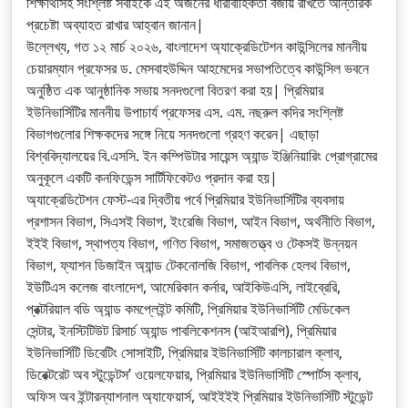
শিক্ষার্থীসহ সংশ্লিষ্ট সবাইকে এই অর্জনের ধারাবাহিকতা বজায় রাখতে আন্তরিক
প্রচেষ্টা অব্যাহত রাখার আহ্বান জানান|
উল্লেখ্য, গত ১২ মার্চ ২০২৬, বাংলাদেশ অ্যাক্রেডিটেশন কাউন্সিলের মাননীয়
চেয়ারম্যান প্রফেসর ড. মেসবাহউদ্দিন আহমেদের সভাপতিত্বে কাউন্সিল ভবনে
অনুষ্ঠিত এক আনুষ্ঠানিক সভায় সনদগুলো বিতরণ করা হয়| প্রিমিয়ার
ইউনিভার্সিটির মাননীয় উপাচার্য প্রফেসর এস. এম. নছরুল কদির সংশ্লিষ্ট
বিভাগগুলোর শিক্ষকদের সঙ্গে নিয়ে সনদগুলো গ্রহণ করেন| এছাড়া
বিশ্ববিদ্যালয়ের বি.এসসি. ইন কম্পিউটার সায়েন্স অ্যান্ড ইঞ্জিনিয়ারিং প্রোগ্রামের
অনুকূলে একটি কনফিডেন্স সার্টিফিকেটও প্রদান করা হয়|
অ্যাক্রেডিটেশন ফেস্ট-এর দ্বিতীয় পর্বে প্রিমিয়ার ইউনিভার্সিটির ব্যবসায়
প্রশাসন বিভাগ, সিএসই বিভাগ, ইংরেজি বিভাগ, আইন বিভাগ, অর্থনীতি বিভাগ,
ইইই বিভাগ, স্থাপত্য বিভাগ, গণিত বিভাগ, সমাজতত্ত্ব ও টেকসই উন্নয়ন
বিভাগ, ফ্যাশন ডিজাইন অ্যান্ড টেকনোলজি বিভাগ, পাবলিক হেলথ বিভাগ,
ইউটিএস কলেজ বাংলাদেশ, আমেরিকান কর্নার, আইকিউএসি, লাইব্রেরি,
প্রক্টরিয়াল বডি অ্যান্ড কমপ্লেইন্ট কমিটি, প্রিমিয়ার ইউনিভার্সিটি মেডিকেল
সেন্টার, ইনস্টিটিউট রিসার্চ অ্যান্ড পাবলিকেশনস (আইআরপি), প্রিমিয়ার
ইউনিভার্সিটি ডিবেটিং সোসাইটি, প্রিমিয়ার ইউনিভার্সিটি কালচারাল ক্লাব,
ডিরেক্টরেট অব স্টুডেন্টস’ ওয়েলফেয়ার, প্রিমিয়ার ইউনিভার্সিটি স্পোর্টস ক্লাব,
অফিস অব ইন্টারন্যাশনাল অ্যাফেয়ার্স, আইইইই প্রিমিয়ার ইউনিভার্সিটি স্টুডেন্ট