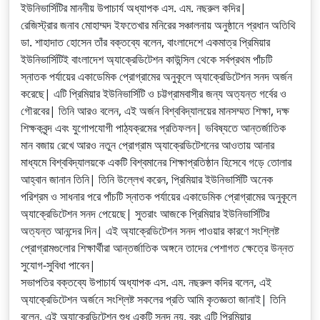
ইউনিভার্সিটির মাননীয় উপাচার্য অধ্যাপক এস. এম. নছরুল কদির|
রেজিস্ট্রার জনাব মোহাম্মদ ইফতেখার মনিরের সঞ্চালনায় অনুষ্ঠানে প্রধান অতিথি
ডা. শাহাদাত হোসেন তাঁর বক্তব্যে বলেন, বাংলাদেশে একমাত্র প্রিমিয়ার
ইউনিভার্সিটিই বাংলাদেশ অ্যাক্রেডিটেশন কাউন্সিল থেকে সর্বপ্রথম পাঁচটি
স্নাতক পর্যায়ের একাডেমিক প্রোগ্রামের অনুকূলে অ্যাক্রেডিটেশন সনদ অর্জন
করেছে| এটি প্রিমিয়ার ইউনিভার্সিটি ও চট্টগ্রামবাসীর জন্য অত্যন্ত গর্বের ও
গৌরবের| তিনি আরও বলেন, এই অর্জন বিশ্ববিদ্যালয়ের মানসম্মত শিক্ষা, দক্ষ
শিক্ষকবৃন্দ এবং যুগোপযোগী পাঠ্যক্রমের প্রতিফলন| ভবিষ্যতে আন্তর্জাতিক
মান বজায় রেখে আরও নতুন প্রোগ্রাম অ্যাক্রেডিটেশনের আওতায় আনার
মাধ্যমে বিশ্ববিদ্যালয়কে একটি বিশ্বমানের শিক্ষাপ্রতিষ্ঠান হিসেবে গড়ে তোলার
আহ্বান জানান তিনি| তিনি উল্লেখ করেন, প্রিমিয়ার ইউনিভার্সিটি অনেক
পরিশ্রম ও সাধনার পরে পাঁচটি স্নাতক পর্যায়ের একাডেমিক প্রোগ্রামের অনুকূলে
অ্যাক্রেডিটেশন সনদ পেয়েছে| সুতরাং আজকে প্রিমিয়ার ইউনিভার্সিটির
অত্যন্ত আনন্দের দিন| এই অ্যাক্রেডিটেশন সনদ পাওয়ার কারণে সংশ্লিষ্ট
প্রোগ্রামগুলোর শিক্ষার্থীরা আন্তর্জাতিক অঙ্গনে তাদের পেশাগত ক্ষেত্রে উন্নত
সুযোগ-সুবিধা পাবেন|
সভাপতির বক্তব্যে উপাচার্য অধ্যাপক এস. এম. নছরুল কদির বলেন, এই
অ্যাক্রেডিটেশন অর্জনে সংশ্লিষ্ট সকলের প্রতি আমি কৃতজ্ঞতা জানাই| তিনি
বলেন, এই অ্যাক্রেডিটেশন শুধু একটি সনদ নয়, বরং এটি প্রিমিয়ার