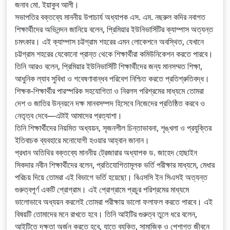
জনাব মো. ইয়াকুব আলী।
সভাপতির বক্তব্যে মাননীয় উপাচার্য অধ্যাপক এস. এম. নছরুল কদির নবাগত
শিক্ষার্থীদের অভিনন্দন জানিয়ে বলেন, প্রিমিয়ার ইউনিভার্সিটির ক্যাম্পাস অত্যন্ত
চমৎকার। এই ক্যাম্পাস চট্টগ্রাম শহরের এমন লোকেশনে অবস্থিত, যেখানে
চট্টগ্রাম শহরের যেকোনো প্রান্ত থেকে শিক্ষার্থীরা কমিউনিকেশন করতে পারবে।
তিনি আরও বলেন, প্রিমিয়ার ইউনিভার্সিটি শিক্ষার্থীদের জন্য মানসম্মত শিক্ষা,
আধুনিক ল্যাব সুবিধা ও গবেষণাবান্ধব পরিবেশ নিশ্চিত করতে প্রতিশ্রুতিবদ্ধ।
শিক্ষক-শিক্ষার্থীর পারস্পরিক সহযোগিতা ও নিরলস পরিশ্রমের মাধ্যমে তোমরা
দেশ ও জাতির উন্নয়নে দক্ষ মানবসম্পদ হিসেবে নিজেদের প্রতিষ্ঠিত করবে ও
নেতৃত্ব দেবে—এটাই আমাদের প্রত্যাশা।
তিনি শিক্ষার্থীদের নিয়মিত অধ্যয়ন, সৃজনশীল চিন্তাভাবনা, শৃঙ্খলা ও প্রযুক্তির
ইতিবাচক ব্যবহারে মনোযোগী হওয়ার আহ্বান জানান।
প্রধান অতিথির বক্তব্যে মাননীয় ট্রেজারার অধ্যাপক ড. জাহেদ হোছাইন
সিকদার নবীন শিক্ষার্থীদের বলেন, প্রতিযোগিতামূলক ভর্তি পরীক্ষার মাধ্যমে, মেধার
পরিচয় দিয়ে তোমরা এই বিভাগে ভর্তি হয়েছো। বিএসসি ইন সিএসই অত্যন্ত
গুরুত্বপূর্ণ একটি প্রোগ্রাম। এই প্রোগ্রামে প্রচুর পরিশ্রমের মাধ্যমে
ভালোভাবে অধ্যয়ন করলেই তোমরা পরীক্ষায় ভালো ফলাফল করতে পারবে। এই
বিষয়টি তোমাদের মনে রাখতে হবে। তিনি আইটির গুরুত্ব তুলে ধরে বলেন,
আইটিতে দক্ষতা অর্জন করতে হবে, যাতে ব্যক্তি, সামাজিক ও পেশাগত জীবনে