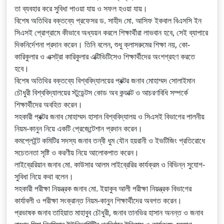
তা ব্যবহার করে সুবিধা পাওয়া যায় ও সফল হওয়া যায়।
বিশেষ অতিথির বক্তব্যে প্রফেসর ড. সাহীদ মো. আসিফ ইকবাল বিএসসি ইন
সিএসই প্রোগ্রামে কীভাবে অধ্যয়ন করলে শিক্ষার্থীরা লাভবান হবে, সেই ব্যাপারে
দিকনির্দেশনা প্রদান করেন। তিনি বলেন, শুধু ক্লাসরুমের শিক্ষা নয়, কো-
কারিকুলার ও এক্সট্রা কারিকুলার এক্টিভিটিসেও শিক্ষার্থীদের অংশগ্রহণ করতে
হবে।
বিশেষ অতিথির বক্তব্যে বিশ্ববিদ্যালয়ের প্রক্টর জনাব মোহাম্মদ সোলাইমান
চৌধুরী বিশ্ববিদ্যালয়ের স্টুডেন্টস কোড অব কন্ডাক্ট ও আচরণবিধি সম্পর্কে
শিক্ষার্থীদের অবহিত করেন।
সহকারী প্রক্টর জনাব মোহাম্মদ হাসান বিশ্ববিদ্যালয় ও সিএসই বিভাগের পালনীয়
নিয়ম-কানুন নিয়ে একটি প্রেজেন্টেশান প্রদান করেন।
কমপ্লেইন্ট কমিটির সদস্য জনাব তন্বী ধুম যৌন হয়রানী ও ইভটিজিং প্রতিরোধে
সচেতনতা সৃষ্টি ও করণীয় নিয়ে আলোকপাত করেন।
লাইব্রেরিয়ান জনাব মো. কাউসার আলম লাইব্রেরির কার্যক্রম ও বিভিন্ন সুযোগ-
সুবিধা নিয়ে কথা বলেন।
সহকারী পরীক্ষা নিয়ন্ত্রক জনাব মো. ইয়াকুব আলী পরীক্ষা নিয়ন্ত্রক বিভাগের
কার্যাবলী ও পরীক্ষা সংক্রান্ত নিয়ম-কানুন শিক্ষার্থীদের অবগত করেন।
প্রভাষক জনাব তাহিয়াত মাহাবুব চৌধুরী, জনাব তানভির হাসান অনন্ত ও জনাব