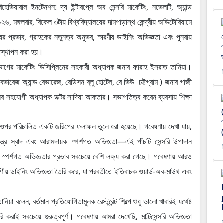
েভিয়ারাল ইনটেনশন: দ্য ইন্টারপ্লে অব সেন্সরি মার্কেটিং, নভেলটি, অ্যান্ড 
৬, মঙ্গলবার, বিকেল ৩টায় বিশ্ববিদ্যালয়ের দামপাড়াস্থ কেন্দ্রীয় অডিটোরিয়ামে 
েটিংয়ের প্রভাব, গ্রাহকের নতুনত্ব অনুভব, স্মরণীয় ডাইনিং অভিজ্ঞতা এবং পুনরায় 
উপস্থাপন করা হয়।
ভাগের মার্কেটিং ডিসিপ্লিনের সহকারী অধ্যাপক জনাব ফারাহ ইসরাত তানিয়া। 
ারেজ অ্যান্ড বেভারেজ, রেডিসন ব্লু হোটেল, বে ভিউ  চট্টগ্রাম ) জনাব গাজী 
ের সহযোগী অধ্যাপক ডক্টর সাদিয়া আকতার। সভাপতিত্ব করেন ব্যবসায় শিক্ষা 
কের ওপর পরিচালিত একটি জরিপের ফলাফল তুলে ধরা হয়েছে। গবেষণায় দেখা যায়, 
তন্ত্র স্বাদ এবং আরামদায়ক স্পর্শগত অভিজ্ঞতা—এই পাঁচটি সেন্সরি উপাদান 
 বা স্পর্শগত অভিজ্ঞতার প্রভাব সবচেয়ে বেশি লক্ষ্য করা গেছে। গবেষণায় আরও 
রণীয় ডাইনিং অভিজ্ঞতা তৈরি করে, যা পরবর্তীতে ইতিবাচক ওয়ার্ড-অব-মাউথ এবং 
বলেন, বর্তমান প্রতিযোগিতামূলক রেস্টুরেন্ট শিল্পে শুধু ভালো খাবারই যথেষ্ট 
ি করাই সবচেয়ে গুরুত্বপূর্ণ। গবেষণায় আমরা দেখেছি, মাল্টিসেন্সরি অভিজ্ঞতা 