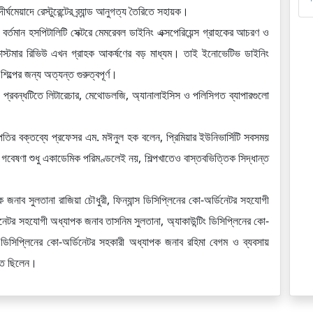
্ঘমেয়াদে রেস্টুরেন্টের ব্র্যান্ড আনুগত্য তৈরিতে সহায়ক।
বর্তমান হসপিটালিটি সেক্টরে মেমরেবল ডাইনিং এক্সপেরিয়েন্স গ্রাহকের আচরণ ও 
কাস্টমার রিভিউ এখন গ্রাহক আকর্ষণের বড় মাধ্যম। তাই ইনোভেটিভ ডাইনিং 
শিল্পের জন্য অত্যন্ত গুরুত্বপূর্ণ।
্রবন্ধটিতে লিটারেচার, মেথোডলজি, অ্যানালাইসিস ও পলিসিগত ব্যাপারগুলো 
পতির বক্তব্যে প্রফেসর এম. মঈনুল হক বলেন, প্রিমিয়ার ইউনিভার্সিটি সবসময় 
েষণা শুধু একাডেমিক পরিমণ্ডলেই নয়, শিল্পখাতেও বাস্তবভিত্তিক সিদ্ধান্ত 
 জনাব সুলতানা রাজিয়া চৌধুরী, ফিন্যান্স ডিসিপ্লিনের কো-অর্ডিনেটর সহযোগী 
িনেটর সহযোগী অধ্যাপক জনাব তাসনিম সুলতানা, অ্যাকাউন্টিং ডিসিপ্লিনের কো-
সিপ্লিনের কো-অর্ডিনেটর সহকারী অধ্যাপক জনাব রহিমা বেগম ও ব্যবসায় 
্থিত ছিলেন।