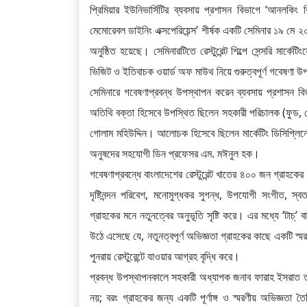
প্রিমিয়ার ইউনিভার্সিটির ব্যবসায় প্রশাসন বিভাগে ‘আনলকিং বিহ
মেমোরেবল ডাইনিং এক্সপেরিয়েন্স’ শীর্ষক একটি সেমিনার ১৯ মে ২০২
অনুষ্ঠিত হয়েছে। সেমিনারটিতে রেস্টুরেন্ট শিল্পে সেন্সরি মার্ক
ভিজিট ও ইতিবাচক ওয়ার্ড অফ মাউথ নিয়ে গুরুত্বপূর্ণ গবেষণা 
সেমিনারে গবেষণাপ্রবন্ধ উপস্থাপন করেন ব্যবসায় প্রশাসন বি
অতিথি বক্তা হিসেবে উপস্থিত ছিলেন সহকারী পরিচালক (ফুড, বেভ
গোলাম মহিউদ্দিন। আলোচক হিসেবে ছিলেন মার্কেটিং ডিসিপ্লিন
অনুষদের সহযোগী ডিন প্রফেসর এম. মঈনুল হক।
গবেষণাপ্রবন্ধে বাংলাদেশের রেস্টুরেন্ট খাতের ৪০০ জন গ্রাহ
দৃষ্টিনন্দন পরিবেশ, মনোমুগ্ধকর সুগন্ধ, উপযোগী সংগীত, স্ব
গ্রাহকের মনে নতুনত্বের অনুভূতি সৃষ্টি করে। এর মধ্যে ‘টাচ্’
উঠে এসেছে যে, নতুনত্বপূর্ণ অভিজ্ঞতা গ্রাহকের কাছে একটি স্ম
পুনরায় রেস্টুরেন্টে যাওয়ার আগ্রহ বৃদ্ধি করে।
প্রবন্ধ উপস্থাপনকালে সহকারী অধ্যাপক জনাব ফারাহ ইসরাত তানিয়া 
নয়; বরং গ্রাহকের জন্য একটি পূর্ণাঙ্গ ও স্মরণীয় অভিজ্ঞতা তৈর