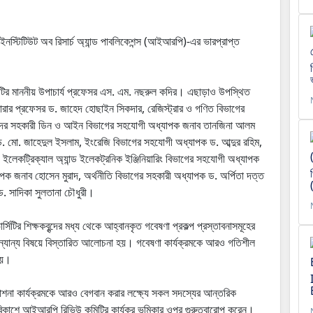
স্টিটিউট অব রিসার্চ অ্যান্ড পাবলিকেশন্স (আইআরপি)-এর ভারপ্রাপ্ত
সিটির মাননীয় উপাচার্য প্রফেসর এস. এম. নছরুল কদির। এছাড়াও উপস্থিত
রেজারার প্রফেসর ড. জাহেদ হোছাইন সিকদার, রেজিস্ট্রার ও গণিত বিভাগের
দের সহকারী ডিন ও আইন বিভাগের সহযোগী অধ্যাপক জনাব তানজিনা আলম
. মো. জাহেদুল ইসলাম, ইংরেজি বিভাগের সহযোগী অধ্যাপক ড. আব্দুর রহিম,
লেকট্রিক্যাল অ্যান্ড ইলেকট্রনিক ইঞ্জিনিয়ারিং বিভাগের সহযোগী অধ্যাপক
পক জনাব হোসেন মুরাদ, অর্থনীতি বিভাগের সহকারী অধ্যাপক ড. অর্পিতা দত্ত
. সাদিকা সুলতানা চৌধুরী।
িটির শিক্ষকবৃন্দের মধ্য থেকে আহ্বানকৃত গবেষণা প্রকল্প প্রস্তাবনাসমূহের
ক অন্যান্য বিষয়ে বিস্তারিত আলোচনা হয়। গবেষণা কার্যক্রমকে আরও গতিশীল
 হয়।
াশনা কার্যক্রমকে আরও বেগবান করার লক্ষ্যে সকল সদস্যের আন্তরিক
 বিকাশে আইআরপি রিভিউ কমিটির কার্যকর ভূমিকার ওপর গুরুত্বারোপ করেন।