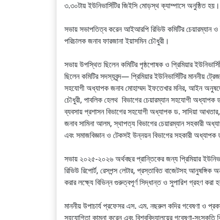
৩.৩০টায় ইউনিভার্সিটির জিইসি মোড়স্থ ক্যাম্পাসে অনুষ্ঠিত হয়।
সভায় সভাপতিত্ব করেন আইআরপি রিভিউ কমিটির চেয়ারম্যান ও ইন
পরিচালক জনাব ফারজানা ইয়াসমিন চৌধুরী।
সভায় উপস্থিত ছিলেন কমিটির পৃষ্ঠপোষক ও প্রিমিয়ার ইউনিভার্
ছিলেন কমিটির সদস্যবৃন্দ— প্রিমিয়ার ইউনিভার্সিটির মাননীয় ট্
সহযোগী অধ্যাপক জনাব মোহাম্মদ ইফতেখার মনির, আইন অনুষ
চৌধুরী, পাবলিক হেলথ বিভাগের চেয়ারম্যান সহযোগী অধ্যাপক ড
ব্যবসায় প্রশাসন বিভাগের সহযোগী অধ্যাপক ড. সাদিয়া আখতার, ই
জনাব সামিনা আলম, স্থাপত্য বিভাগের চেয়ারম্যান সহকারী অধ্যা
এবং সমাজবিজ্ঞান ও টেকসই উন্নয়ন বিভাগের সহকারী অধ্যাপক ড
সভায় ২০২৫-২০২৬ অর্থবছর প্রান্তিকের জন্য প্রিমিয়ার ইউনিভার্স
রিভিউ রিপোর্ট, রেসপন্স লেটার, প্রস্তাবিত বাজেটসহ আনুষঙ্গি
করার লক্ষ্যে বিভিন্ন গুরুত্বপূর্ণ সিদ্ধান্ত ও সুপারিশ গ্রহণ করা
মাননীয় উপাচার্য প্রফেসর এস. এম. নছরুল কদির গবেষণা ও প্রক
সহযোগিতা কামনা করেন এবং বিশ্ববিদ্যালয়ের গবেষণা-সংস্কৃতি